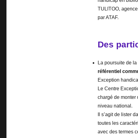
handicap en biblio
TULITOO, agence spé
par ATAF.
Des parti
La poursuite de la
référentiel comm
Exception handica
Le Centre Excepti
chargé de monter 
niveau national.
Il s’agit de lister 
toutes les caractéri
avec des termes co