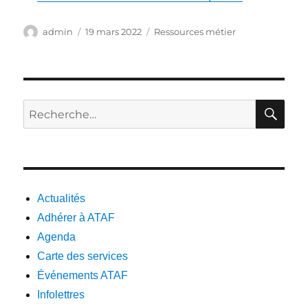
Auteur
Publié
Catégories
admin
19 mars 2022
Ressources métier
le
RE
Recherche
pour :
Actualités
Adhérer à ATAF
Agenda
Carte des services
Événements ATAF
Infolettres