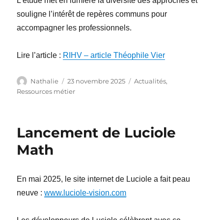
L’étude met en lumière la diversité des approches et
souligne l’intérêt de repères communs pour
accompagner les professionnels.
Lire l’article :
RIHV – article Théophile Vier
Auteur
Publié
Catégories
Nathalie
23 novembre 2025
Actualités
,
le
Ressources métier
Lancement de Luciole
Math
En mai 2025, le site internet de Luciole a fait peau
neuve :
www.luciole-vision.com