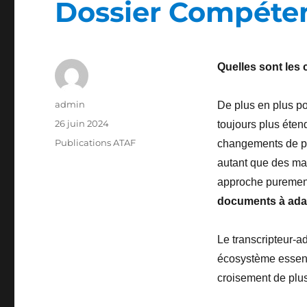
Dossier Compéte
Quelles sont les
Auteur
admin
De plus en plus p
Publié
26 juin 2024
toujours plus éten
le
Catégories
Publications ATAF
changements de pol
autant que des mat
approche purement
documents à ada
Le transcripteur-a
écosystème essenti
croisement de plu