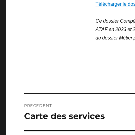
Télécharger le dos
Ce dossier Compéte
ATAF en 2023 et 
du dossier Métier
Navigation
PRÉCÉDENT
de
Carte des services
Publication
précédente :
l’article