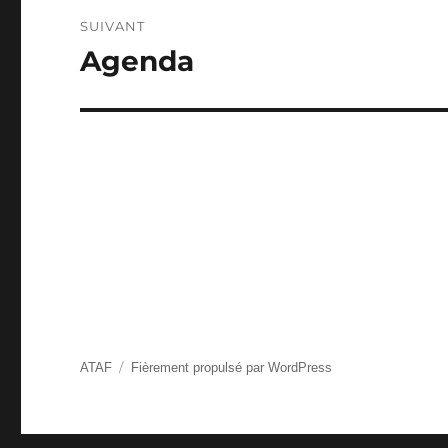
SUIVANT
Agenda
Publication
suivante :
ATAF
Fièrement propulsé par WordPress