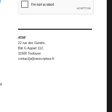
t
ATAF
22 rue des Genêts,
Bât G Appart 112,
31500 Toulouse
contact[at]transcripteur.fr
us