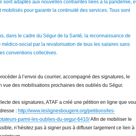
se sont adaptés aux nouvelles contraintes liées à la pandémie, e
 mobilisés pour garantir la continuité des services. Tous sont
, dans le cadre du Ségur de la Santé, la reconnaissance de
u médico-social par la revalorisation de tous les salaires sans
s conventions collectives.
océder à l’envoi du courrier, accompagné des signatures, le
en vue des mobilisations prochaines des oubliés du Ségur.
llecte des signatures, ATAF a créé une pétition en ligne que vo
adresse :
http://www.leslignesbougent.org/petitions/les-
ptateurs-parmi-les-oublies-du-segur-6410/
Afin de mobiliser le
ible, n’hésitez pas à signer puis à diffuser largement ce lien à