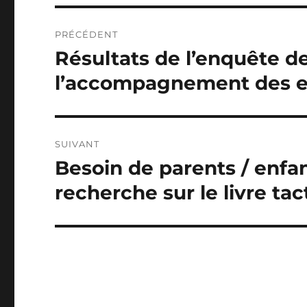
Navigation
PRÉCÉDENT
de
Résultats de l’enquête d
Publication
précédente :
l’article
l’accompagnement des e
SUIVANT
Besoin de parents / enfan
Publication
suivante :
recherche sur le livre tac