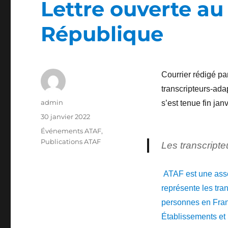
Lettre ouverte au
République
Courrier rédigé pa
transcripteurs-ada
Auteur
admin
s’est tenue fin janv
Publié
30 janvier 2022
le
Catégories
Événements ATAF
,
Publications ATAF
Les transcripte
ATAF est une assoc
représente les tra
personnes en Fran
Établissements et