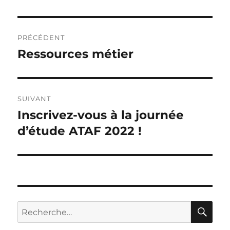
Navigation
PRÉCÉDENT
de
Ressources métier
Publication
précédente :
l’article
SUIVANT
Inscrivez-vous à la journée
Publication
suivante :
d’étude ATAF 2022 !
RE
Recherche
pour :