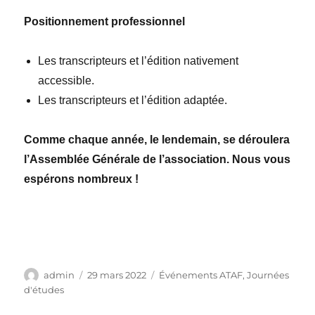
Positionnement professionnel
Les transcripteurs et l’édition nativement
accessible.
Les transcripteurs et l’édition adaptée.
Comme chaque année, le lendemain, se déroulera
l’Assemblée Générale de l’association. Nous vous
espérons nombreux !
Auteur
Publié
Catégories
admin
29 mars 2022
Événements ATAF
,
Journées
le
d'études